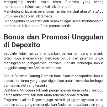
Mengunjungi media sosial resmi Depoxito yang sering
memperbarui informasi terkait link alternatif.
Menghubungi layanan pelanggan melalui live chat atau WhatsApp
untuk mendapatkan link terbaru.
Berlangganan newsletter dari Depoxito agar selalu mendapatkan
pembaruan link alternatif dan promosi terkini.
Bonus dan Promosi Unggulan
di Depoxito
Depoxito tidak hanya memberikan permainan yang menarik,
tetapi juga menawarkan berbagai bonus dan promosi untuk
meningkatkan pengalaman bermain. Berikut beberapa bonus
unggulan yang bisa Anda manfaatkan:
Bonus Selamat Datang Pemain baru akan mendapatkan bonus
deposit pertama yang dapat digunakan untuk mencoba berbagai
permainan slot yang tersedia.
Cashback Mingguan Nikmati pengembalian dana setiap minggu
berdasarkan total taruhan Anda selama periode tertentu.
Program Loyalitas Depoxito juga memiliki program loyalitas untuk
pemain setia, yang memungkinkan Anda mendapatkan poin yang