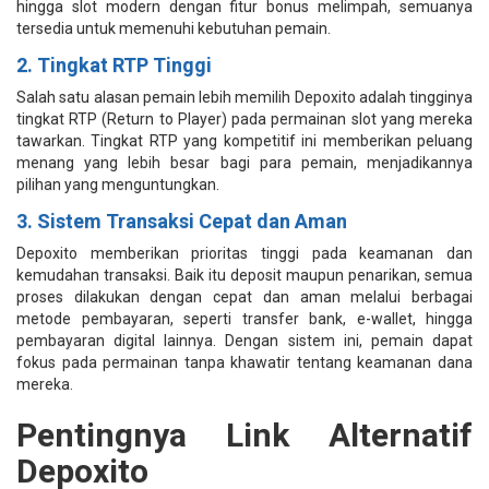
hingga slot modern dengan fitur bonus melimpah, semuanya
tersedia untuk memenuhi kebutuhan pemain.
2. Tingkat RTP Tinggi
Salah satu alasan pemain lebih memilih Depoxito adalah tingginya
tingkat RTP (Return to Player) pada permainan slot yang mereka
tawarkan. Tingkat RTP yang kompetitif ini memberikan peluang
menang yang lebih besar bagi para pemain, menjadikannya
pilihan yang menguntungkan.
3. Sistem Transaksi Cepat dan Aman
Depoxito memberikan prioritas tinggi pada keamanan dan
kemudahan transaksi. Baik itu deposit maupun penarikan, semua
proses dilakukan dengan cepat dan aman melalui berbagai
metode pembayaran, seperti transfer bank, e-wallet, hingga
pembayaran digital lainnya. Dengan sistem ini, pemain dapat
fokus pada permainan tanpa khawatir tentang keamanan dana
mereka.
Pentingnya Link Alternatif
Depoxito