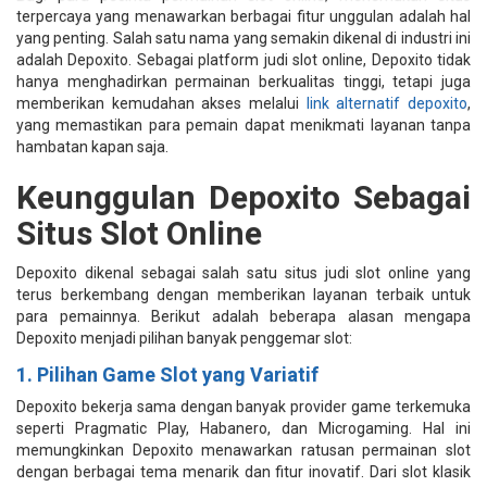
terpercaya yang menawarkan berbagai fitur unggulan adalah hal
yang penting. Salah satu nama yang semakin dikenal di industri ini
adalah Depoxito. Sebagai platform judi slot online, Depoxito tidak
hanya menghadirkan permainan berkualitas tinggi, tetapi juga
memberikan kemudahan akses melalui
link alternatif depoxito
,
yang memastikan para pemain dapat menikmati layanan tanpa
hambatan kapan saja.
Keunggulan Depoxito Sebagai
Situs Slot Online
Depoxito dikenal sebagai salah satu situs judi slot online yang
terus berkembang dengan memberikan layanan terbaik untuk
para pemainnya. Berikut adalah beberapa alasan mengapa
Depoxito menjadi pilihan banyak penggemar slot:
1. Pilihan Game Slot yang Variatif
Depoxito bekerja sama dengan banyak provider game terkemuka
seperti Pragmatic Play, Habanero, dan Microgaming. Hal ini
memungkinkan Depoxito menawarkan ratusan permainan slot
dengan berbagai tema menarik dan fitur inovatif. Dari slot klasik